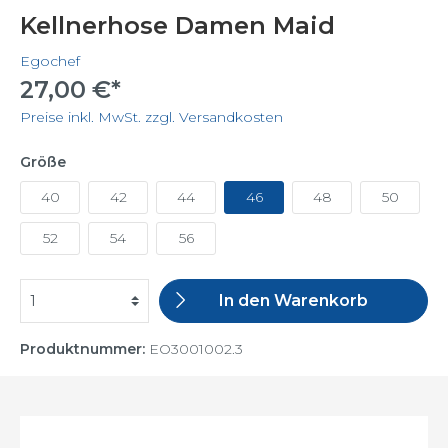
Kellnerhose Damen Maid
Egochef
27,00 €*
Preise inkl. MwSt. zzgl. Versandkosten
Größe
40
42
44
46
48
50
52
54
56
In den Warenkorb
Produktnummer:
EO3001002.3