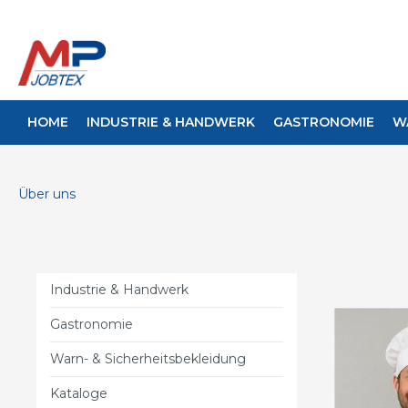
HOME
INDUSTRIE & HANDWERK
GASTRONOMIE
W
Zur Kategorie Industrie & Handwerk
Zur Kategorie Gastronomie
Zur Kategorie Warn- & Sicherheitsbekleidung
Über uns
Latzhose
Schuhe
Schuhe
Arbeit
Cookin
Shorts
Industrie & Handwerk
Winterjacke
Housekeeping
Kübler
Front O
Gastronomie
Warn- & Sicherheitsbekleidung
Kataloge